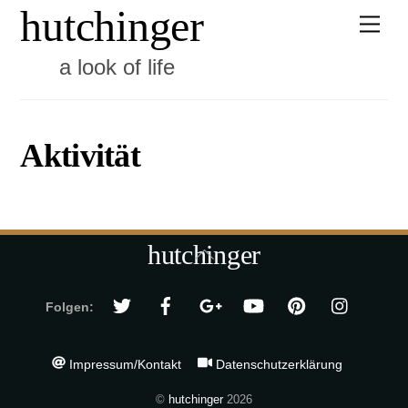
hutchinger
Skip
Men
to
content
a look of life
Aktivität
hutchinger
Back
To
Top
Folgen:
Impressum/Kontakt
Datenschutzerklärung
©
hutchinger
2026