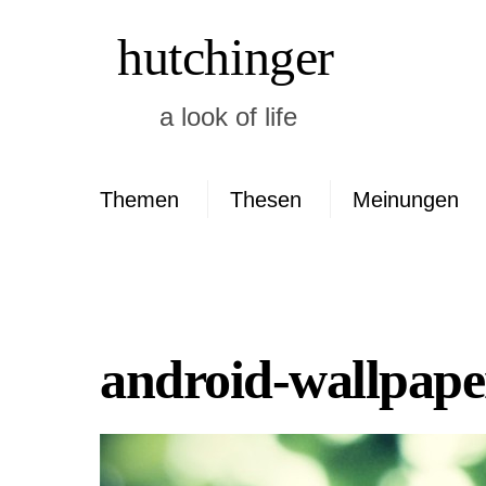
Skip
hutchinger
to
content
a look of life
Themen
Thesen
Meinungen
Neueste Kommen
android-wallpape