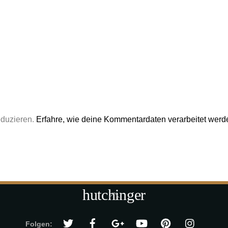
eduzieren.
Erfahre, wie deine Kommentardaten verarbeitet werd
hutchinger
Back
To
Top
Folgen: