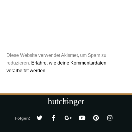
Diese Website verwendet Akismet, um Spam zu
reduzieren.
Erfahre, wie deine Kommentardaten
verarbeitet werden.
hutchinger
Back
To
Top
Folgen: