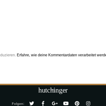
eduzieren.
Erfahre, wie deine Kommentardaten verarbeitet werd
hutchinger
Back
To
Top
Folgen: