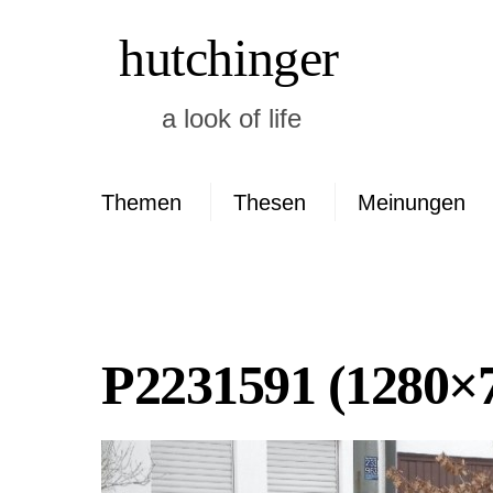
Skip
hutchinger
to
content
a look of life
Themen
Thesen
Meinungen
Neueste Kommen
P2231591 (1280×